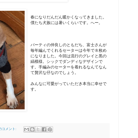
春になりだんだん暖かくなってきました。
僕たち犬族には暑いくらいです。へー。
バーティの仲良しのともだち、富士さんが
毎年編んでくれるセーターは今年で８枚め
になりました。今回は流行のグレイと黒の
縞模様。シックでダンディなデザインで
す。手編みのセーターを着れるなんてなん
て贅沢な仔なのでしょう。
みんなに可愛がっていただき本当に幸せで
す。
件のコメント: