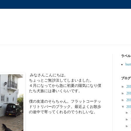
ラベル
bur
みなさんこんにちは。
ブログ
ちょっとご無沙汰してしまいました。
４月になってから急に初夏の陽気になり僕
►
20
たち犬族には暑いくらいです。
►
20
►
20
僕の友達のそらちゃん。フラットコーテッ
ドリトリバーのブラック。最近よくお散歩
▼
20
の途中で寄ってくれるのでうれしいな。
►
►
►