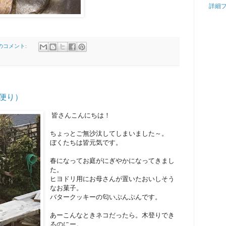
詳細
件のコメント:
鎌倉山便り）
皆さんこんにちは！
ちょっとご無沙汰してしまいました～。
ぼくたちは皆元気です。
春になってお庭がにぎやかになってきまし
た。
ヒヨドリ用にお母さんが置いたおいしそう
なお菓子。
バタークッキーの匂いぷんぷんです。
あーこんなときネコだったら。木登りでき
るのにー。