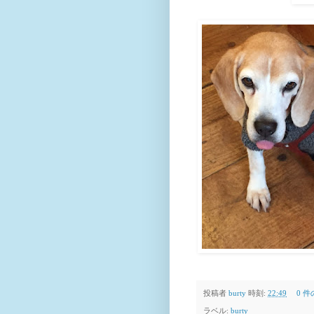
投稿者
burty
時刻:
22:49
0 
ラベル:
burty