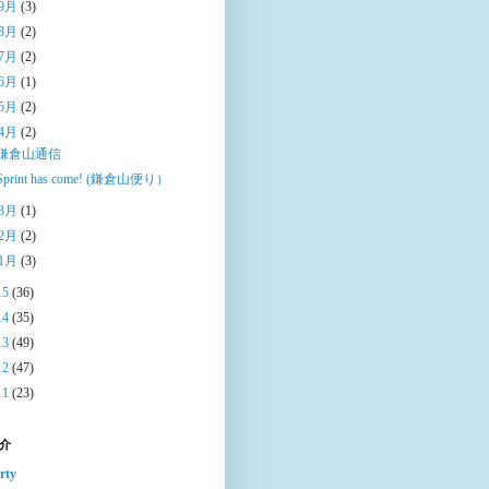
9月
(3)
8月
(2)
7月
(2)
6月
(1)
5月
(2)
4月
(2)
鎌倉山通信
Sprint has come! (鎌倉山便り）
3月
(1)
2月
(2)
1月
(3)
15
(36)
14
(35)
13
(49)
12
(47)
11
(23)
介
rty