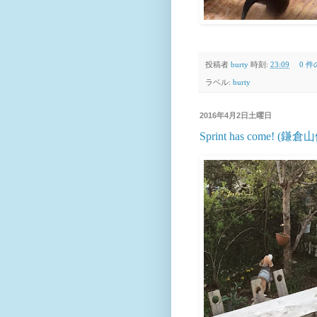
投稿者
burty
時刻:
23:09
0 
ラベル:
burty
2016年4月2日土曜日
Sprint has come! (