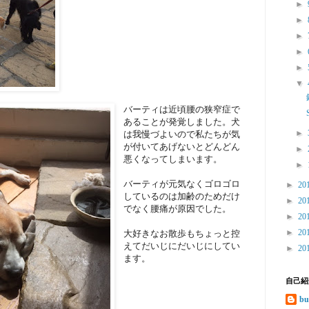
►
►
►
►
►
▼
バーティは近頃腰の狭窄症で
あることが発覚しました。犬
►
は我慢づよいので私たちが気
が付いてあげないとどんどん
►
悪くなってしまいます。
►
バーティが元気なくゴロゴロ
►
20
しているのは加齢のためだけ
►
20
でなく腰痛が原因でした。
►
20
►
20
大好きなお散歩もちょっと控
えてだいじにだいじにしてい
►
20
ます。
自己紹
bu